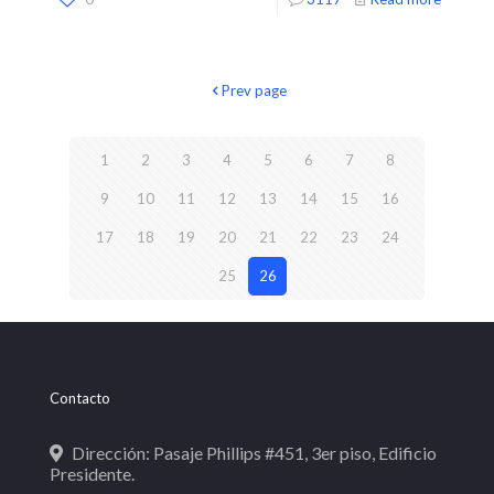
Prev page
1
2
3
4
5
6
7
8
9
10
11
12
13
14
15
16
17
18
19
20
21
22
23
24
25
26
Contacto
Dirección: Pasaje Phillips #451, 3er piso, Edificio
Presidente.