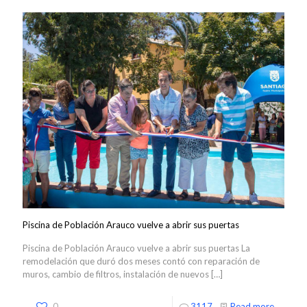
Piscina de Población Arauco vuelve a abrir sus puertas
Piscina de Población Arauco vuelve a abrir sus puertas La
remodelación que duró dos meses contó con reparación de
muros, cambio de filtros, instalación de nuevos
[…]
0
3117
Read more