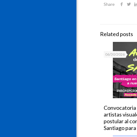
Share
Related posts
06/30/2026
Convocatoria g
artistas visua
postular al co
Santiago para