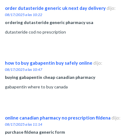
order dutasteride generic uk next day delivery
dijo:
08/17/2025 a las 10:22
ordering dutasteride generic pharmacy usa
dutasteride cod no prescription
how to buy gabapentin buy safely online
dijo:
08/17/2025 a las 10:47
buying gabapentin cheap canadian pharmacy
gabapentin where to buy canada
online canadian pharmacy no prescription fildena
dijo:
08/17/2025 a las 11:14
purchase fildena generic form