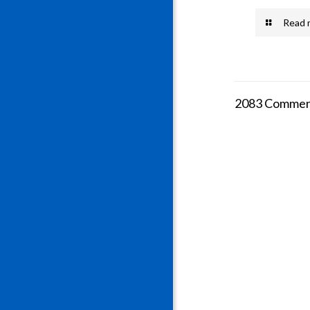
Read 
2083 Commen