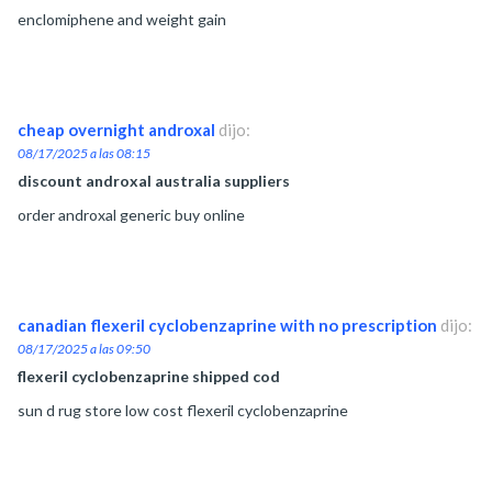
enclomiphene and weight gain
cheap overnight androxal
dijo:
08/17/2025 a las 08:15
discount androxal australia suppliers
order androxal generic buy online
canadian flexeril cyclobenzaprine with no prescription
dijo:
08/17/2025 a las 09:50
flexeril cyclobenzaprine shipped cod
sun d rug store low cost flexeril cyclobenzaprine