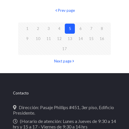
Prev page
1
2
3
4
5
6
7
8
9
10
11
12
13
14
15
16
17
Next page
Contacto
Dirección: Pasaje Phillips #451, 3er piso, Edificio
Presidente.
(Horario de atención: Lunes a Jueves de 9:30 a 14
hrs y 15 a 17 - Viernes de 9:30 a 14 hrs