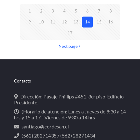
1
2
3
4
5
6
7
8
9
10
11
12
13
14
15
16
17
Next page
Contacto
Dirección: Pasaje Phillips #451, 3er piso, Edificio
Presidente.
(Horario de atención: Lunes a Jueves de 9:30 a 14
hrs y 15 a 17 - Viernes de 9:30 a 14 hrs
santiago@cordesan.cl
(562) 28271435 / (562) 28271434