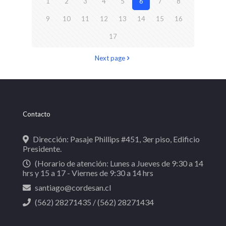
1
2
3
4
5
6
7
8
9
10
11
12
13
14
15
16
17
Next page
Contacto
Dirección: Pasaje Phillips #451, 3er piso, Edificio
Presidente.
(Horario de atención: Lunes a Jueves de 9:30 a 14
hrs y 15 a 17 - Viernes de 9:30 a 14 hrs
santiago@cordesan.cl
(562) 28271435 / (562) 28271434